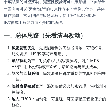
于
成品层的可控扰动、完整性校验与可回滚治理
。下面给出
一套面向研发/安全/运维的可执行方案：谁负责什么、具体
操作步骤、常见陷阱与应急流程，便于把“无源码加密
IPA”做成工程能力而不是临时动作。
一、总体思路（先看清再改动）
静态发现优先
：先把能看到的问题找清楚（可读符号、
明文资源、H5/JS 字符串引用）。
成品扰动为主
：对类名/方法名/资源名、图片 MD5、
H5/JS 引用做扰动或重命名，增加逆向与替换成本。
签名与回归必须
：每次混淆后都要重签并在真机跑完整
回归。
映射表是敏感资产
：混淆映射必须加密管理、审批访问
并留痕。
纳入 CI/CD
：自动化、可复现、可回滚是工程化保护的
核心。