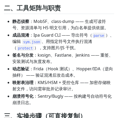
二、工具矩阵与职责
静态侦察
：MobSF、class-dump —— 生成可读符
号、资源清单与 H5 明文引用，为白名单提供依据。
成品混淆
：Ipa Guard CLI —— 导出符号（
）、
parse
编辑
、用指定符号文件执行混淆
sym.json
（
），支持图片/JS 干扰。
protect
签名与分发
：kxsign、Fastlane、Jenkins —— 重签、
安装测试与灰度发布。
动态验证
：Frida（Hook 测试）、Hopper/IDA（逆向
抽样） —— 验证混淆后攻击成本。
映射表治理
：KMS/HSM + 受控仓库 —— 加密存储映
射文件，访问需审批并记录审计。
崩溃符号化
：Sentry/Bugly —— 按构建号自动符号化
崩溃日志。
三、实操步骤（可直接复制）