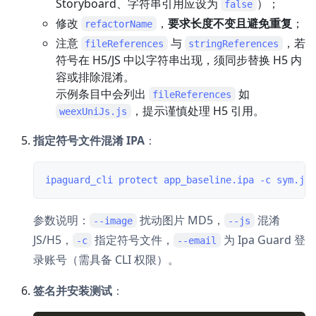
Storyboard、字符串引用应设为
）；
false
修改
，
要求长度不变且避免重复
；
refactorName
注意
与
，若
fileReferences
stringReferences
符号在 H5/JS 中以字符串出现，须同步替换 H5 内
容或排除混淆。
示例条目中会列出
如
fileReferences
，提示谨慎处理 H5 引用。
weexUniJs.js
指定符号文件混淆 IPA
：
参数说明：
扰动图片 MD5，
混淆
--image
--js
JS/H5，
指定符号文件，
为 Ipa Guard 登
-c
--email
录账号（需具备 CLI 权限）。
签名并安装测试
：