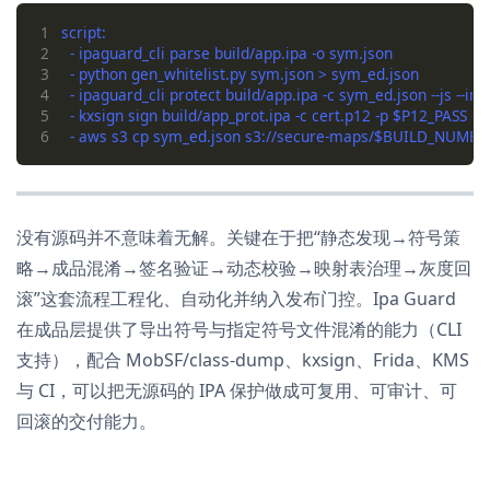
1
2
3
4
5
6
没有源码并不意味着无解。关键在于把“静态发现→符号策
略→成品混淆→签名验证→动态校验→映射表治理→灰度回
滚”这套流程工程化、自动化并纳入发布门控。Ipa Guard
在成品层提供了导出符号与指定符号文件混淆的能力（CLI
支持），配合 MobSF/class-dump、kxsign、Frida、KMS
与 CI，可以把无源码的 IPA 保护做成可复用、可审计、可
回滚的交付能力。