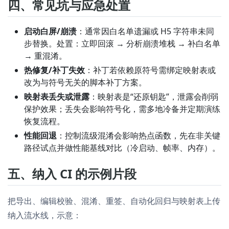
四、常见坑与应急处置
启动白屏/崩溃
：通常因白名单遗漏或 H5 字符串未同
步替换。处置：立即回滚 → 分析崩溃堆栈 → 补白名单
→ 重混淆。
热修复/补丁失效
：补丁若依赖原符号需绑定映射表或
改为与符号无关的脚本补丁方案。
映射表丢失或泄露
：映射表是“还原钥匙”，泄露会削弱
保护效果；丢失会影响符号化，需多地冷备并定期演练
恢复流程。
性能回退
：控制流级混淆会影响热点函数，先在非关键
路径试点并做性能基线对比（冷启动、帧率、内存）。
五、纳入 CI 的示例片段
把导出、编辑校验、混淆、重签、自动化回归与映射表上传
纳入流水线，示意：